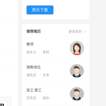
简历下载
推荐简历
更多简历
教师
俞女士
·
本科
销售岗位
谢先生
·
大专
技工/普工
邓先生
·
高中